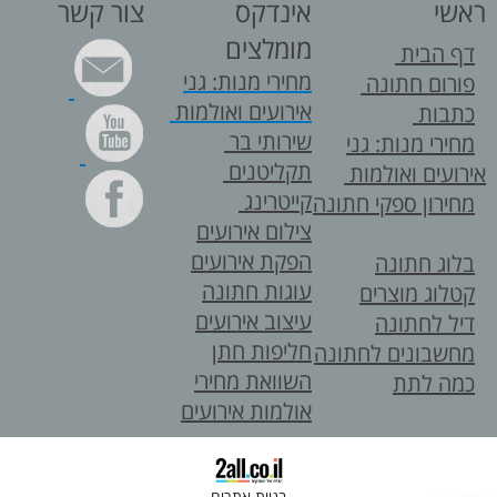
ראשי
אינדקס
צור קשר
מומלצים
דף הבית
מחירי מנות: גני
פורום חתונה
אירועים ואולמות
כתבות
שירותי בר
מחירי מנות: גני
תקליטנים
אירועים ואולמות
קייטרינג
מחירון ספקי חתונה
צילום אירועים
הפקת אירועים
בלוג חתונה
עוגות חתונה
קטלוג מוצרים
עיצוב אירועים
דיל לחתונה
חליפות חתן
מחשבונים לחתונה
השוואת מחירי
כמה לתת
אולמות אירועים
בניית אתרים