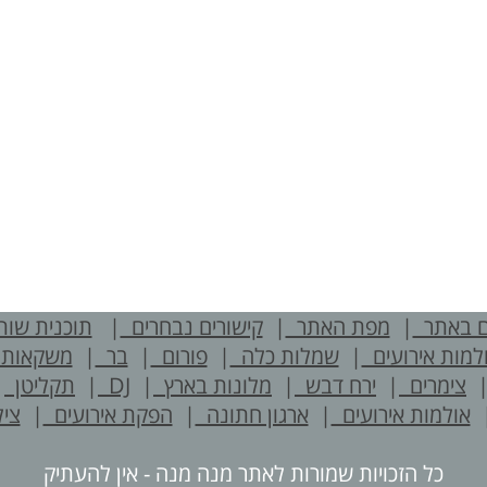
ם באתר
|
מפת האתר
|
קישורים נבחרים
|
תוכנית שו
למות אירועים
|
שמלות כלה
|
פורום
|
בר
|
משקאות
צימרים
|
ירח דבש
|
מלונות בארץ
|
DJ
|
תקליטן
|
אולמות אירועים
|
ארגון חתונה
|
הפקת אירועים
|
ציל
כל הזכויות שמורות לאתר מנה מנה - אין להעתיק