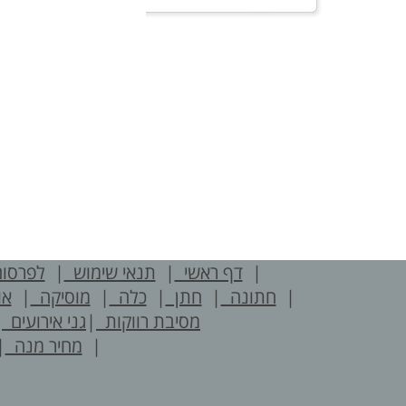
|
דף ראשי
|
תנאי שימוש
|
לפרסו
|
חתונה
|
חתן
|
כלה
|
מוסיקה
|
או
מסיבת רווקות
|
גני אירועים
|
|
מחיר מנה
|