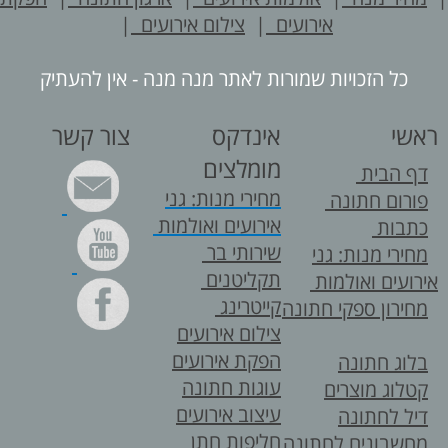
אירועים
|
צילום אירועים
|
כל הזכויות שמורות לאתר מנה מנה - אין להעתיק
ראשי
אינדקס
צור קשר
מומלצים
דף הבית
מחירי מנות: גני
פורום חתונה
אירועים ואולמות
כתבות
שירותי בר
מחירי מנות: גני
תקליטנים
אירועים ואולמות
קייטרינג
מחירון ספקי חתונה
צילום אירועים
הפקת אירועים
בלוג חתונה
עוגות חתונה
קטלוג מוצרים
עיצוב אירועים
דיל לחתונה
חליפות חתן
מחשבונים לחתונה